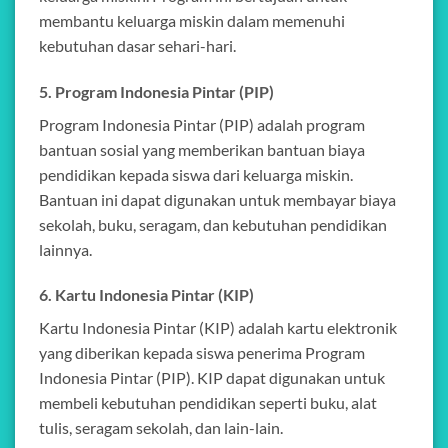
membantu keluarga miskin dalam memenuhi
kebutuhan dasar sehari-hari.
5. Program Indonesia Pintar (PIP)
Program Indonesia Pintar (PIP) adalah program
bantuan sosial yang memberikan bantuan biaya
pendidikan kepada siswa dari keluarga miskin.
Bantuan ini dapat digunakan untuk membayar biaya
sekolah, buku, seragam, dan kebutuhan pendidikan
lainnya.
6. Kartu Indonesia Pintar (KIP)
Kartu Indonesia Pintar (KIP) adalah kartu elektronik
yang diberikan kepada siswa penerima Program
Indonesia Pintar (PIP). KIP dapat digunakan untuk
membeli kebutuhan pendidikan seperti buku, alat
tulis, seragam sekolah, dan lain-lain.