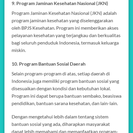
9. Program Jaminan Kesehatan Nasional (JKN)
Program Jaminan Kesehatan Nasional (JKN) adalah
program jaminan kesehatan yang diselenggarakan
oleh BPJS Kesehatan. Program ini memberikan akses
pelayanan kesehatan yang terjangkau dan berkualitas
bagi seluruh penduduk Indonesia, termasuk keluarga
miskin.
10. Program Bantuan Sosial Daerah
Selain program-program di atas, setiap daerah di
Indonesia juga memiliki program bantuan sosial yang
disesuaikan dengan kondisi dan kebutuhan lokal.
Program ini dapat berupa bantuan sembako, beasiswa
pendidikan, bantuan sarana kesehatan, dan lain-lain.
Dengan mengetahui lebih dalam tentang sistem
bantuan sosial yang ada, diharapkan masyarakat
dapat lebih memahami dan memanfaatkan program-