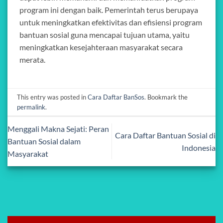
program ini dengan baik. Pemerintah terus berupaya
untuk meningkatkan efektivitas dan efisiensi program
bantuan sosial guna mencapai tujuan utama, yaitu
meningkatkan kesejahteraan masyarakat secara
merata.
This entry was posted in
Cara Daftar BanSos
. Bookmark the
permalink
.
Menggali Makna Sejati: Peran
Cara Daftar Bantuan Sosial di
Bantuan Sosial dalam
Indonesia
Masyarakat