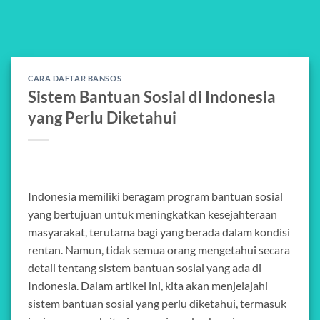
Skip
to
content
CARA DAFTAR BANSOS
Sistem Bantuan Sosial di Indonesia
yang Perlu Diketahui
Indonesia memiliki beragam program bantuan sosial
yang bertujuan untuk meningkatkan kesejahteraan
masyarakat, terutama bagi yang berada dalam kondisi
rentan. Namun, tidak semua orang mengetahui secara
detail tentang sistem bantuan sosial yang ada di
Indonesia. Dalam artikel ini, kita akan menjelajahi
sistem bantuan sosial yang perlu diketahui, termasuk